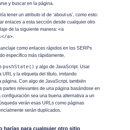
rse y buscar en la página.
ía tener un atributo id de ‘about-us’, como esto:
r enlaces a esta sección desde cualquier otro
<a
laje de la siguiente manera:
s</a>
.
 anclaje como enlaces rápidos en los SERPs
ido específico más rápidamente.
pushState()
do
y algo de JavaScript. Usar
URL y la etiqueta del título, imitando
a página. Con algo de JavaScript, también
s partes relevantes de una página basándose en
a configuración sea una buena alternativa a un
e búsqueda verán esas URLs como páginas
sencialmente serán duplicados.
 harías para cualquier otro sitio